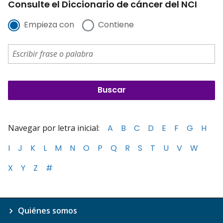
Consulte el Diccionario de cáncer del NCI
Empieza con
Contiene
Navegar por letra inicial:
A
B
C
D
E
F
G
H
I
J
K
L
M
N
O
P
Q
R
S
T
U
V
W
X
Y
Z
#
Quiénes somos