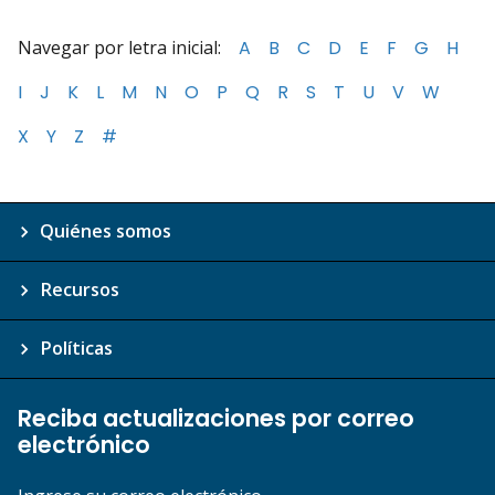
Navegar por letra inicial:
A
B
C
D
E
F
G
H
I
J
K
L
M
N
O
P
Q
R
S
T
U
V
W
X
Y
Z
#
Quiénes somos
Recursos
Políticas
Reciba actualizaciones por correo
electrónico