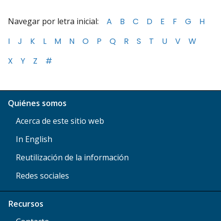
Navegar por letra inicial:
A
B
C
D
E
F
G
H
I
J
K
L
M
N
O
P
Q
R
S
T
U
V
W
X
Y
Z
#
Quiénes somos
Acerca de este sitio web
In English
Reutilización de la información
Redes sociales
Recursos