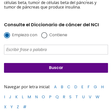
células beta, tumor de células beta del páncreas y
tumor de páncreas que produce insulina.
Consulte el Diccionario de cáncer del NCI
Empieza con
Contiene
Navegar por letra inicial:
A
B
C
D
E
F
G
H
I
J
K
L
M
N
O
P
Q
R
S
T
U
V
W
X
Y
Z
#