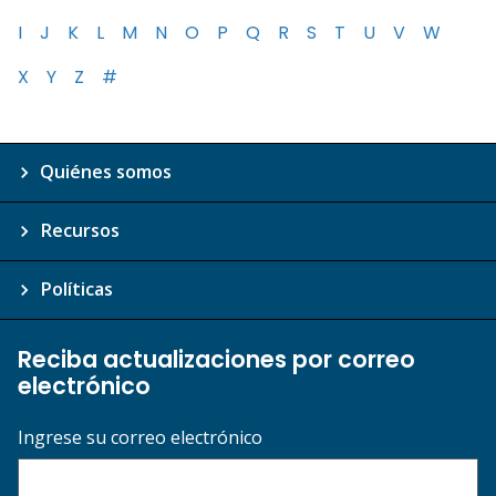
I
J
K
L
M
N
O
P
Q
R
S
T
U
V
W
X
Y
Z
#
Quiénes somos
Recursos
Políticas
Reciba actualizaciones por correo
electrónico
Ingrese su correo electrónico