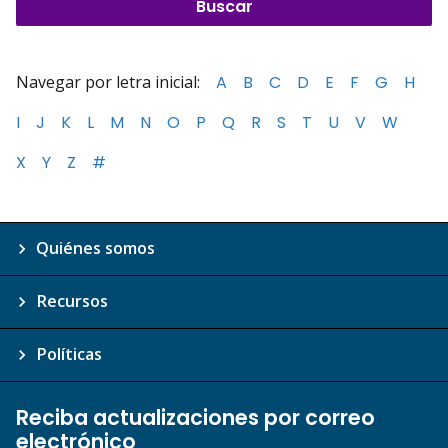
Navegar por letra inicial:
A
B
C
D
E
F
G
H
I
J
K
L
M
N
O
P
Q
R
S
T
U
V
W
X
Y
Z
#
Quiénes somos
Recursos
Políticas
Reciba actualizaciones por correo
electrónico