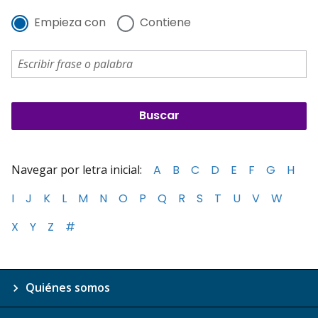
Empieza con
Contiene
Navegar por letra inicial:
A
B
C
D
E
F
G
H
I
J
K
L
M
N
O
P
Q
R
S
T
U
V
W
X
Y
Z
#
Quiénes somos