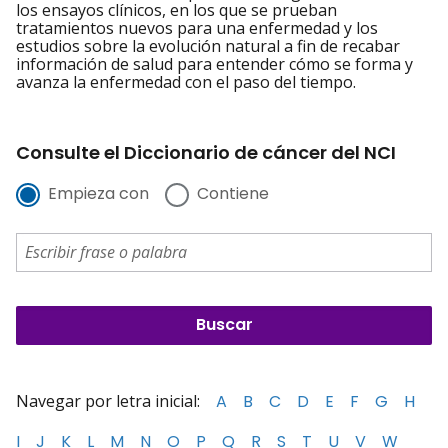
los ensayos clínicos, en los que se prueban
tratamientos nuevos para una enfermedad y los
estudios sobre la evolución natural a fin de recabar
información de salud para entender cómo se forma y
avanza la enfermedad con el paso del tiempo.
Consulte el Diccionario de cáncer del NCI
Empieza con
Contiene
Navegar por letra inicial:
A
B
C
D
E
F
G
H
I
J
K
L
M
N
O
P
Q
R
S
T
U
V
W