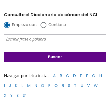
Consulte el Diccionario de cáncer del NCI
Empieza con
Contiene
Navegar por letra inicial:
A
B
C
D
E
F
G
H
I
J
K
L
M
N
O
P
Q
R
S
T
U
V
W
X
Y
Z
#