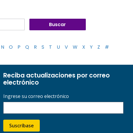
N
O
P
Q
R
S
T
U
V
W
X
Y
Z
#
Reciba actualizaciones por correo
electrónico
Ingrese su correo electrónico
Suscríbase