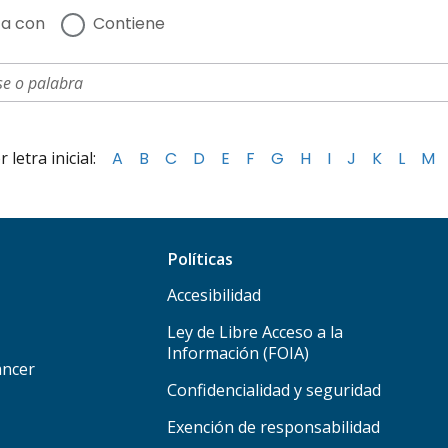
a con
Contiene
letra inicial:
A
B
C
D
E
F
G
H
I
J
K
L
M
Políticas
Accesibilidad
Ley de Libre Acceso a la
Información (FOIA)
áncer
Confidencialidad y seguridad
Exención de responsabilidad