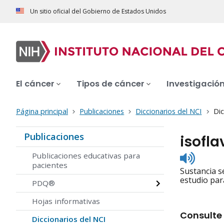
Un sitio oficial del Gobierno de Estados Unidos
El cáncer
Tipos de cáncer
Investigació
Página principal
Publicaciones
Diccionarios del NCI
Dic
Publicaciones
isofl
Listen
Publicaciones educativas para
to
pacientes
Sustancia s
pronunc
estudio par
PDQ®
Hojas informativas
Consulte 
Diccionarios del NCI