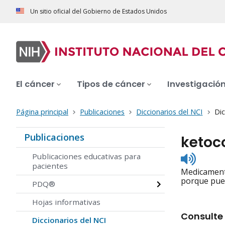
Un sitio oficial del Gobierno de Estados Unidos
El cáncer
Tipos de cáncer
Investigació
Página principal
Publicaciones
Diccionarios del NCI
Dic
Publicaciones
ketoc
Listen
Publicaciones educativas para
to
pacientes
Medicamento
pronunc
porque pued
PDQ®
Hojas informativas
Consulte 
Diccionarios del NCI