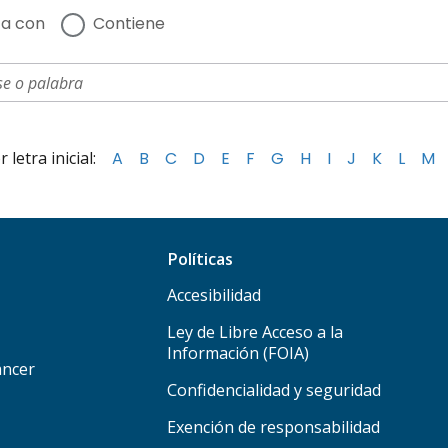
a con
Contiene
letra inicial:
A
B
C
D
E
F
G
H
I
J
K
L
M
Políticas
Accesibilidad
Ley de Libre Acceso a la
Información (FOIA)
áncer
Confidencialidad y seguridad
Exención de responsabilidad