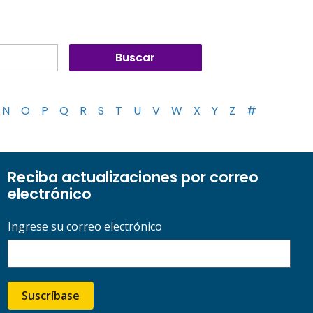
N
O
P
Q
R
S
T
U
V
W
X
Y
Z
#
Reciba actualizaciones por correo
electrónico
Ingrese su correo electrónico
Suscríbase