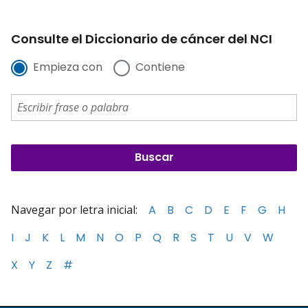
Consulte el Diccionario de cáncer del NCI
Empieza con
Contiene
Navegar por letra inicial:
A
B
C
D
E
F
G
H
I
J
K
L
M
N
O
P
Q
R
S
T
U
V
W
X
Y
Z
#