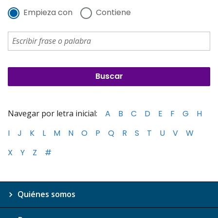
Empieza con
Contiene
Navegar por letra inicial:
A
B
C
D
E
F
G
H
I
J
K
L
M
N
O
P
Q
R
S
T
U
V
W
X
Y
Z
#
Quiénes somos