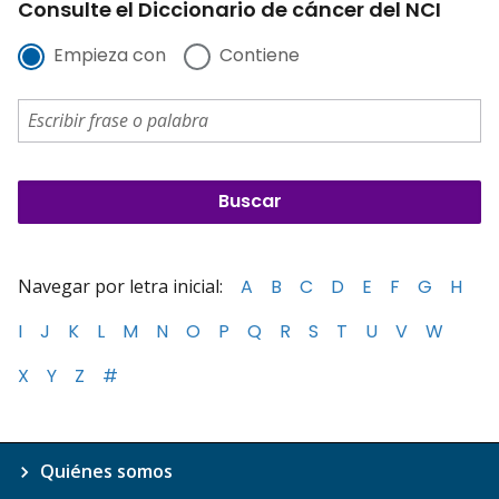
Consulte el Diccionario de cáncer del NCI
Empieza con
Contiene
Navegar por letra inicial:
A
B
C
D
E
F
G
H
I
J
K
L
M
N
O
P
Q
R
S
T
U
V
W
X
Y
Z
#
Quiénes somos