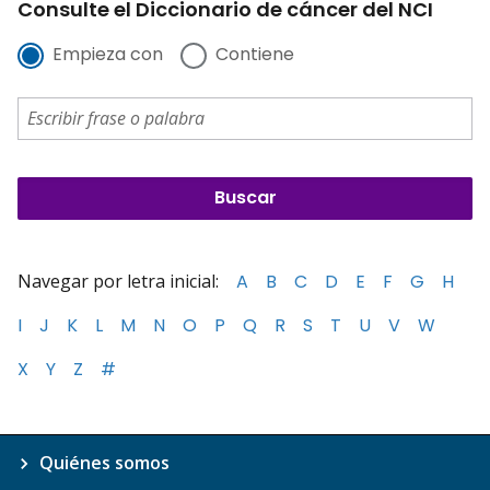
Consulte el Diccionario de cáncer del NCI
Empieza con
Contiene
Navegar por letra inicial:
A
B
C
D
E
F
G
H
I
J
K
L
M
N
O
P
Q
R
S
T
U
V
W
X
Y
Z
#
Quiénes somos