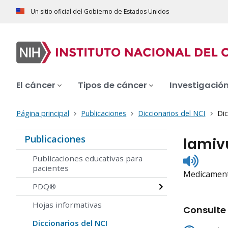
Un sitio oficial del Gobierno de Estados Unidos
El cáncer
Tipos de cáncer
Investigació
Página principal
Publicaciones
Diccionarios del NCI
Dic
Publicaciones
lamiv
Listen
Publicaciones educativas para
to
pacientes
Medicamento
pronunc
PDQ®
Hojas informativas
Consulte 
Diccionarios del NCI