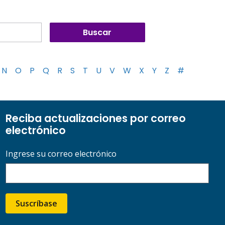
N
O
P
Q
R
S
T
U
V
W
X
Y
Z
#
Reciba actualizaciones por correo
electrónico
Ingrese su correo electrónico
Suscríbase