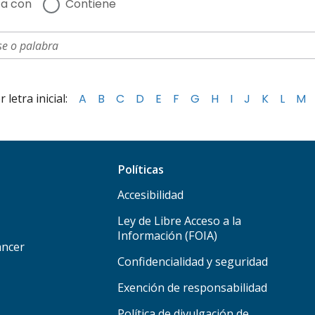
a con
Contiene
letra inicial:
A
B
C
D
E
F
G
H
I
J
K
L
M
Políticas
Accesibilidad
Ley de Libre Acceso a la
Información (FOIA)
áncer
Confidencialidad y seguridad
Exención de responsabilidad
Política de divulgación de