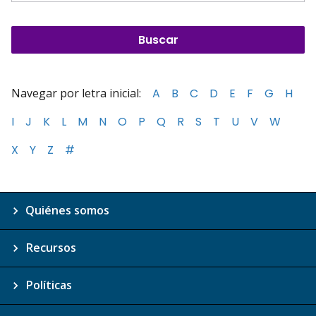
Navegar por letra inicial:
A
B
C
D
E
F
G
H
I
J
K
L
M
N
O
P
Q
R
S
T
U
V
W
X
Y
Z
#
Quiénes somos
Recursos
Políticas