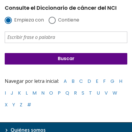
Consulte el Diccionario de cáncer del NCI
Empieza con
Contiene
Navegar por letra inicial:
A
B
C
D
E
F
G
H
I
J
K
L
M
N
O
P
Q
R
S
T
U
V
W
X
Y
Z
#
Quiénes somos