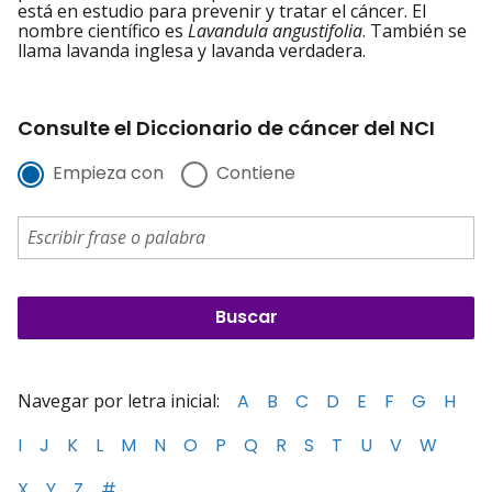
está en estudio para prevenir y tratar el cáncer. El
nombre científico es
Lavandula angustifolia
. También se
llama lavanda inglesa y lavanda verdadera.
Consulte el Diccionario de cáncer del NCI
Empieza con
Contiene
Navegar por letra inicial:
A
B
C
D
E
F
G
H
I
J
K
L
M
N
O
P
Q
R
S
T
U
V
W
X
Y
Z
#