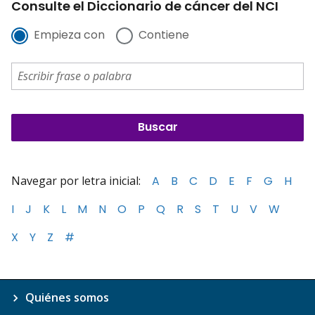
Consulte el Diccionario de cáncer del NCI
Empieza con
Contiene
Navegar por letra inicial:
A
B
C
D
E
F
G
H
I
J
K
L
M
N
O
P
Q
R
S
T
U
V
W
X
Y
Z
#
Quiénes somos