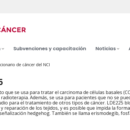
n
Subvenciones y capacitación
Noticias
cionario de cáncer del NCI
5
 que se usa para tratar el carcinoma de células basales (C
o radioterapia. Además, se usa para pacientes que no se pue
udio para el tratamiento de otros tipos de cáncer. LDE225 bl
 y reparación de los tejidos, y es posible que impida la form
e señalización hedgehog. También se llama erismodegib, fos