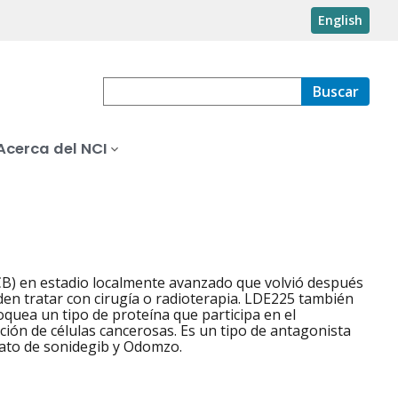
English
Buscar
Acerca del NCI
CB) en estadio localmente avanzado que volvió después
den tratar con cirugía o radioterapia. LDE225 también
oquea un tipo de proteína que participa en el
ación de células cancerosas. Es un tipo de antagonista
fato de sonidegib y Odomzo.