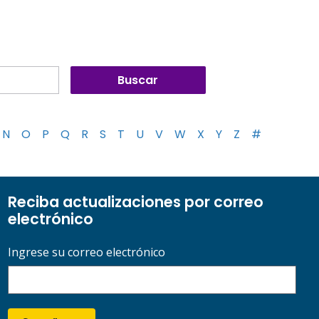
N
O
P
Q
R
S
T
U
V
W
X
Y
Z
#
Reciba actualizaciones por correo
electrónico
Ingrese su correo electrónico