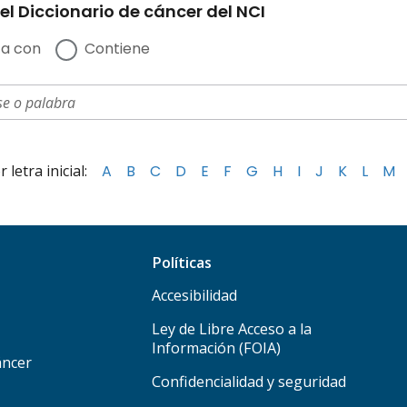
el Diccionario de cáncer del NCI
a con
Contiene
letra inicial:
A
B
C
D
E
F
G
H
I
J
K
L
M
Políticas
Accesibilidad
Ley de Libre Acceso a la
Información (FOIA)
áncer
Confidencialidad y seguridad