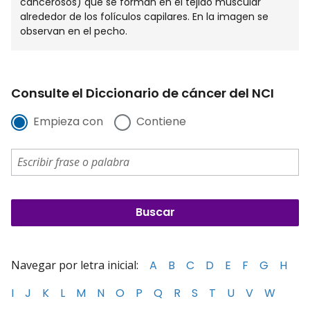
cancerosos) que se forman en el tejido muscular
alrededor de los folículos capilares. En la imagen se
observan en el pecho.
Consulte el Diccionario de cáncer del NCI
Empieza con
Contiene
Navegar por letra inicial:
A
B
C
D
E
F
G
H
I
J
K
L
M
N
O
P
Q
R
S
T
U
V
W