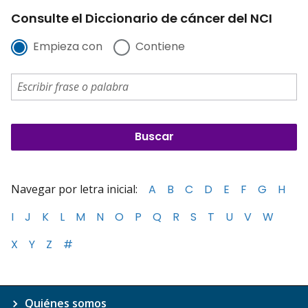
Consulte el Diccionario de cáncer del NCI
Empieza con
Contiene
Navegar por letra inicial:
A
B
C
D
E
F
G
H
I
J
K
L
M
N
O
P
Q
R
S
T
U
V
W
X
Y
Z
#
Quiénes somos