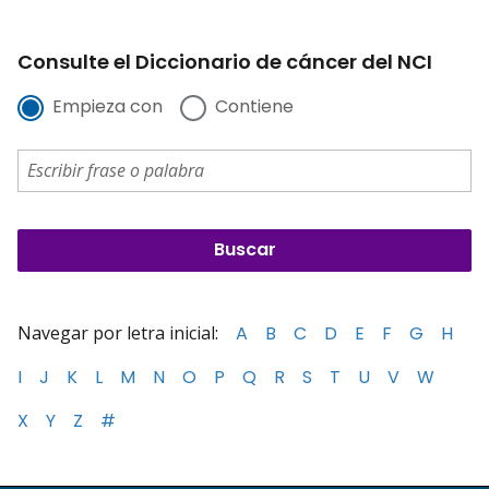
Consulte el Diccionario de cáncer del NCI
Empieza con
Contiene
Navegar por letra inicial:
A
B
C
D
E
F
G
H
I
J
K
L
M
N
O
P
Q
R
S
T
U
V
W
X
Y
Z
#