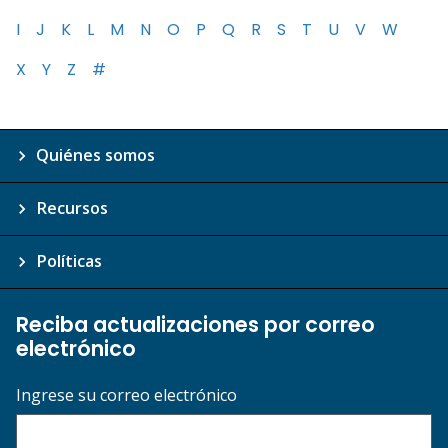
I
J
K
L
M
N
O
P
Q
R
S
T
U
V
W
X
Y
Z
#
Quiénes somos
Recursos
Políticas
Reciba actualizaciones por correo
electrónico
Ingrese su correo electrónico