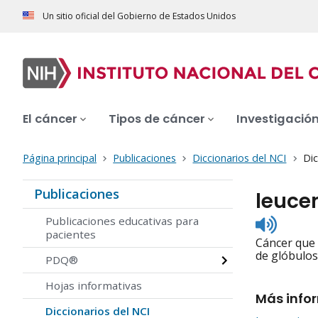
Un sitio oficial del Gobierno de Estados Unidos
El cáncer
Tipos de cáncer
Investigació
Página principal
Publicaciones
Diccionarios del NCI
Dic
Publicaciones
leuce
Listen
Publicaciones educativas para
to
pacientes
Cáncer que 
pronunc
de glóbulos
PDQ®
Hojas informativas
Más info
Diccionarios del NCI