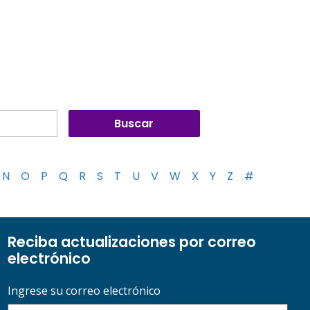
N
O
P
Q
R
S
T
U
V
W
X
Y
Z
#
Reciba actualizaciones por correo
electrónico
Ingrese su correo electrónico