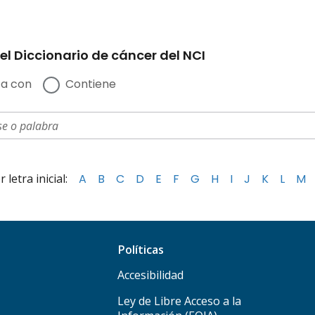
el Diccionario de cáncer del NCI
a con
Contiene
letra inicial:
A
B
C
D
E
F
G
H
I
J
K
L
M
Políticas
Accesibilidad
Ley de Libre Acceso a la