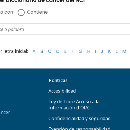
el Diccionario de cáncer del NCI
a con
Contiene
letra inicial:
A
B
C
D
E
F
G
H
I
J
K
L
M
Políticas
Accesibilidad
Ley de Libre Acceso a la
Información (FOIA)
áncer
Confidencialidad y seguridad
Exención de responsabilidad