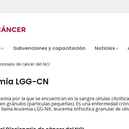
n
Subvenciones y capacitación
Noticias
cionario de cáncer del NCI
mia LGG-CN
cemia por la que se encuentran en la sangre células citolític
iation
en gránulos (partículas pequeñas). Es una enfermedad crón
llama leucemia LGG-NK, leucemia linfocítica granular de célu