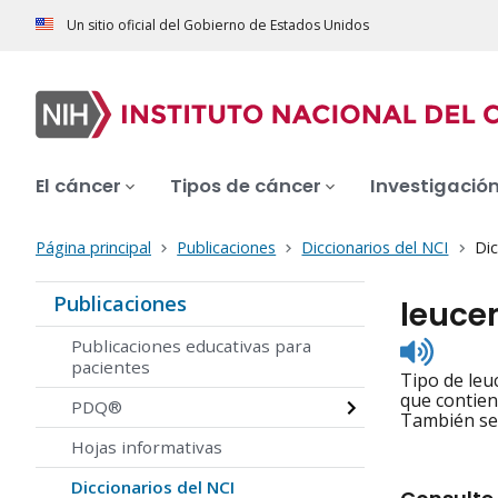
Un sitio oficial del Gobierno de Estados Unidos
El cáncer
Tipos de cáncer
Investigació
Página principal
Publicaciones
Diccionarios del NCI
Dic
Publicaciones
leuce
Listen
Publicaciones educativas para
to
pacientes
Tipo de leu
pronunc
que contien
PDQ®
También se 
Hojas informativas
Diccionarios del NCI