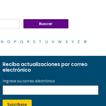
N
O
P
Q
R
S
T
U
V
W
X
Y
Z
#
Reciba actualizaciones por correo
electrónico
Ingrese su correo electrónico
Suscríbase