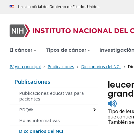
Un sitio oficial del Gobierno de Estados Unidos
El cáncer
Tipos de cáncer
Investigació
Página principal
Publicaciones
Diccionarios del NCI
Dic
Publicaciones
leucem
grand
Publicaciones educativas para
pacientes
Listen
to
PDQ®
Tipo de leu
pronunc
que contien
Hojas informativas
También se 
Diccionarios del NCI