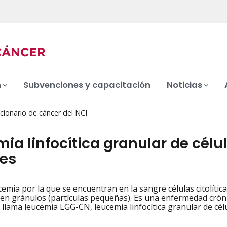
n
Subvenciones y capacitación
Noticias
cionario de cáncer del NCI
ia linfocítica granular de célul
es
cemia por la que se encuentran en la sangre células citolític
iation
en gránulos (partículas pequeñas). Es una enfermedad crón
llama leucemia LGG-CN, leucemia linfocítica granular de cé