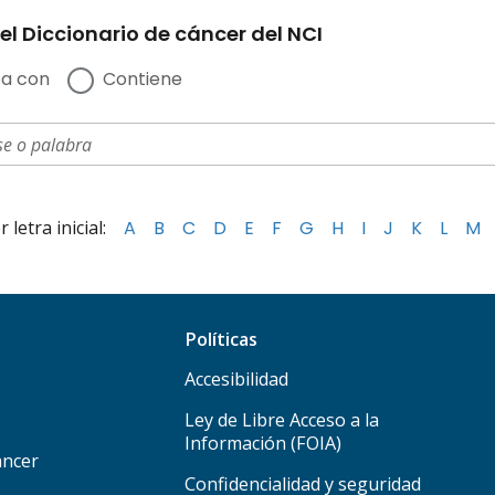
el Diccionario de cáncer del NCI
a con
Contiene
letra inicial:
A
B
C
D
E
F
G
H
I
J
K
L
M
Políticas
Accesibilidad
Ley de Libre Acceso a la
Información (FOIA)
áncer
Confidencialidad y seguridad