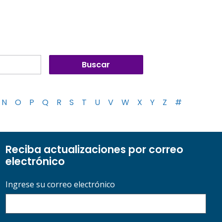
N
O
P
Q
R
S
T
U
V
W
X
Y
Z
#
Reciba actualizaciones por correo
electrónico
Ingrese su correo electrónico