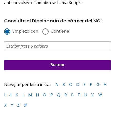
anticonvulsivo. También se llama Keppra.
Consulte el Diccionario de cáncer del NCI
Empieza con
Contiene
Navegar por letra inicial:
A
B
C
D
E
F
G
H
I
J
K
L
M
N
O
P
Q
R
S
T
U
V
W
X
Y
Z
#