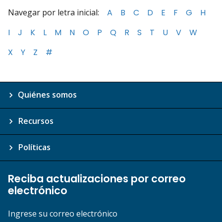
Navegar por letra inicial:
A
B
C
D
E
F
G
H
I
J
K
L
M
N
O
P
Q
R
S
T
U
V
W
X
Y
Z
#
Quiénes somos
Recursos
Políticas
Reciba actualizaciones por correo
electrónico
Ingrese su correo electrónico