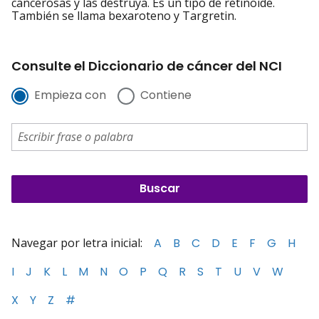
cancerosas y las destruya. Es un tipo de retinoide.
También se llama bexaroteno y Targretin.
Consulte el Diccionario de cáncer del NCI
Empieza con
Contiene
Navegar por letra inicial:
A
B
C
D
E
F
G
H
I
J
K
L
M
N
O
P
Q
R
S
T
U
V
W
X
Y
Z
#