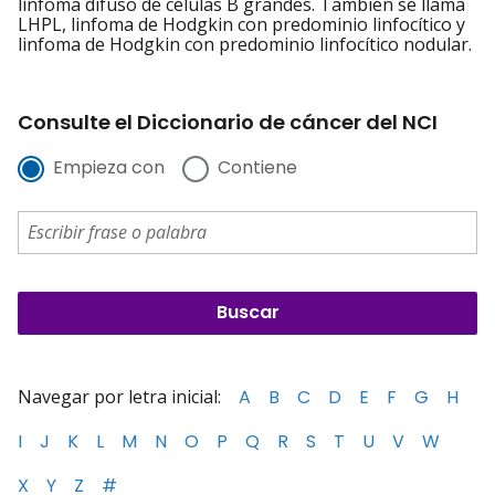
linfoma difuso de células B grandes. También se llama
LHPL, linfoma de Hodgkin con predominio linfocítico y
linfoma de Hodgkin con predominio linfocítico nodular.
Consulte el Diccionario de cáncer del NCI
Empieza con
Contiene
Navegar por letra inicial:
A
B
C
D
E
F
G
H
I
J
K
L
M
N
O
P
Q
R
S
T
U
V
W
X
Y
Z
#