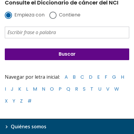
Consulte el Diccionario de cáncer del NCI
Empieza con
Contiene
Navegar por letra inicial:
A
B
C
D
E
F
G
H
I
J
K
L
M
N
O
P
Q
R
S
T
U
V
W
X
Y
Z
#
Quiénes somos