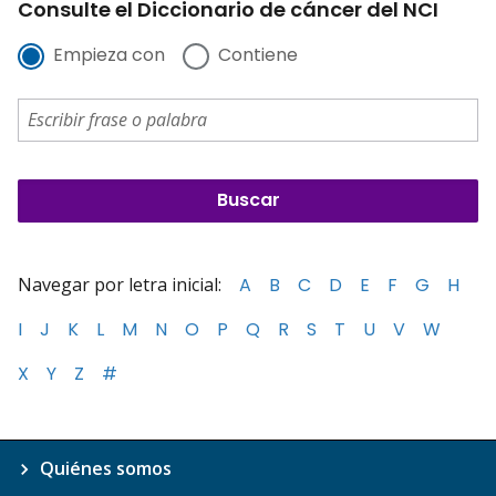
Consulte el Diccionario de cáncer del NCI
Empieza con
Contiene
Navegar por letra inicial:
A
B
C
D
E
F
G
H
I
J
K
L
M
N
O
P
Q
R
S
T
U
V
W
X
Y
Z
#
Quiénes somos