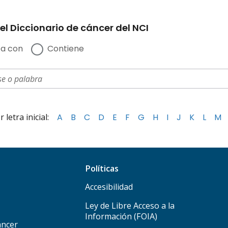
el Diccionario de cáncer del NCI
a con
Contiene
letra inicial:
A
B
C
D
E
F
G
H
I
J
K
L
M
Políticas
Accesibilidad
Ley de Libre Acceso a la
Información (FOIA)
áncer