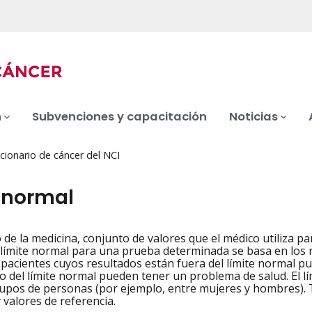
n
Subvenciones y capacitación
Noticias
cionario de cáncer del NCI
e normal
 de la medicina, conjunto de valores que el médico utiliza pa
iation
l límite normal para una prueba determinada se basa en los 
s pacientes cuyos resultados están fuera del límite normal 
o del límite normal pueden tener un problema de salud. El l
rupos de personas (por ejemplo, entre mujeres y hombres). T
 valores de referencia.