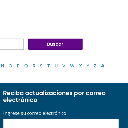
N
O
P
Q
R
S
T
U
V
W
X
Y
Z
#
Reciba actualizaciones por correo
electrónico
Ingrese su correo electrónico