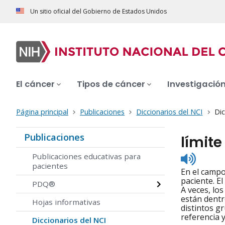
Un sitio oficial del Gobierno de Estados Unidos
El cáncer
Tipos de cáncer
Investigació
Página principal
Publicaciones
Diccionarios del NCI
Dic
Publicaciones
límit
Listen
Publicaciones educativas para
to
pacientes
En el campo
pronunc
paciente. E
PDQ®
A veces, lo
están dentr
Hojas informativas
distintos g
referencia y
Diccionarios del NCI