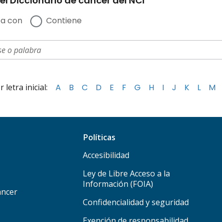
el Diccionario de cáncer del NCI
a con
Contiene
letra inicial:
A
B
C
D
E
F
G
H
I
J
K
L
M
Políticas
Accesibilidad
Ley de Libre Acceso a la
Información (FOIA)
áncer
Confidencialidad y seguridad
Exención de responsabilidad