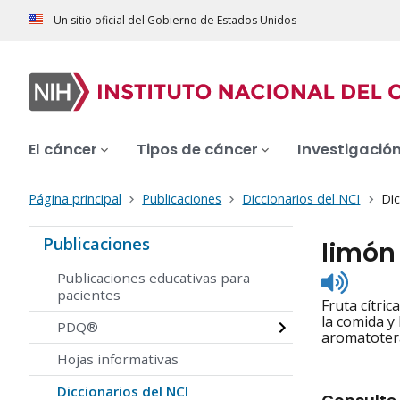
Un sitio oficial del Gobierno de Estados Unidos
El cáncer
Tipos de cáncer
Investigació
Página principal
Publicaciones
Diccionarios del NCI
Dic
Publicaciones
limón
Listen
Publicaciones educativas para
to
pacientes
Fruta cítric
pronunc
la comida y 
PDQ®
aromatotera
Hojas informativas
Diccionarios del NCI