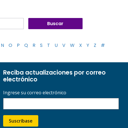
N
O
P
Q
R
S
T
U
V
W
X
Y
Z
#
Reciba actualizaciones por correo
electrónico
Ingrese su correo electrónico
Suscríbase