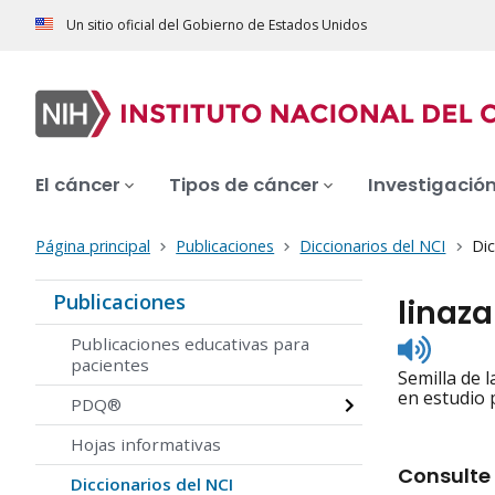
Un sitio oficial del Gobierno de Estados Unidos
El cáncer
Tipos de cáncer
Investigació
Página principal
Publicaciones
Diccionarios del NCI
Dic
Publicaciones
linaza
Listen
Publicaciones educativas para
to
pacientes
Semilla de 
pronunc
en estudio 
PDQ®
Hojas informativas
Consulte 
Diccionarios del NCI