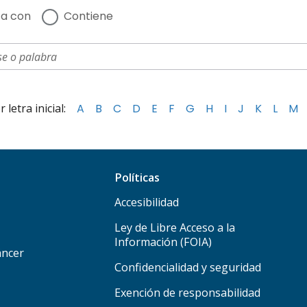
a con
Contiene
letra inicial:
A
B
C
D
E
F
G
H
I
J
K
L
M
Políticas
Accesibilidad
Ley de Libre Acceso a la
Información (FOIA)
áncer
Confidencialidad y seguridad
Exención de responsabilidad