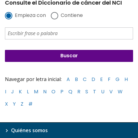
Consulte el Diccionario de cáncer del NCI
Empieza con
Contiene
Navegar por letra inicial:
A
B
C
D
E
F
G
H
I
J
K
L
M
N
O
P
Q
R
S
T
U
V
W
X
Y
Z
#
Quiénes somos