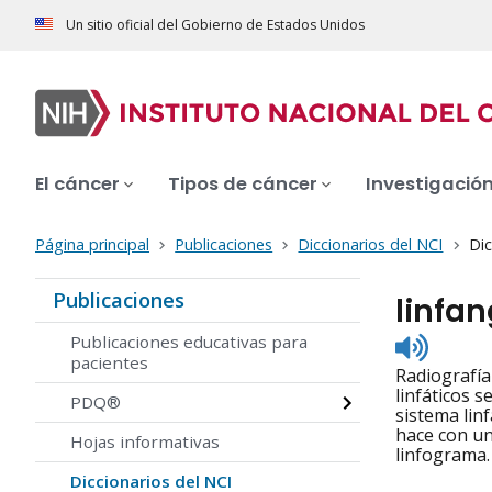
Un sitio oficial del Gobierno de Estados Unidos
El cáncer
Tipos de cáncer
Investigació
Página principal
Publicaciones
Diccionarios del NCI
Dic
Publicaciones
linfa
Listen
Publicaciones educativas para
to
pacientes
Radiografía
pronunc
linfáticos 
PDQ®
sistema lin
hace con un
Hojas informativas
linfograma.
Diccionarios del NCI