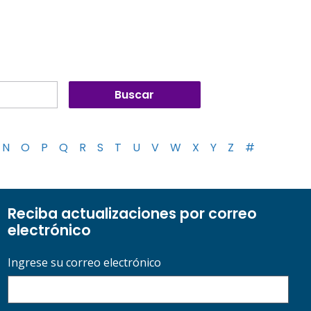
N
O
P
Q
R
S
T
U
V
W
X
Y
Z
#
Reciba actualizaciones por correo
electrónico
Ingrese su correo electrónico