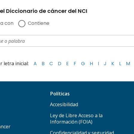
el Diccionario de cáncer del NCI
a con
Contiene
letra inicial:
A
B
C
D
E
F
G
H
I
J
K
L
M
Políticas
Accesibilidad
Ley de Libre Acceso a la
Información (FOIA)
áncer
Confidencialidad y seguridad