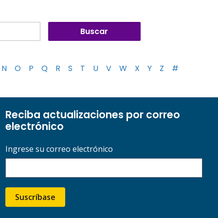
N
O
P
Q
R
S
T
U
V
W
X
Y
Z
#
Reciba actualizaciones por correo
electrónico
Ingrese su correo electrónico
Suscríbase