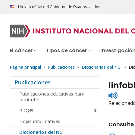
Un sitio oficial del Gobierno de Estados Unidos
El cáncer
Tipos de cáncer
Investigació
Página principal
Publicaciones
Diccionarios del NCI
Dic
Publicaciones
linfob
Listen
Publicaciones educativas para
to
pacientes
Relacionado
pronunc
PDQ®
Hojas informativas
Consulte 
Diccionarios del NCI