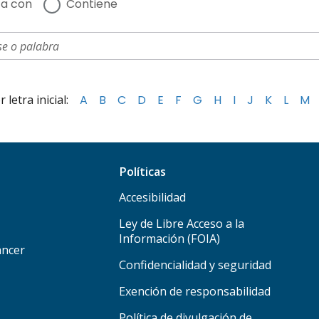
a con
Contiene
letra inicial:
A
B
C
D
E
F
G
H
I
J
K
L
M
Políticas
Accesibilidad
Ley de Libre Acceso a la
Información (FOIA)
áncer
Confidencialidad y seguridad
Exención de responsabilidad
Política de divulgación de