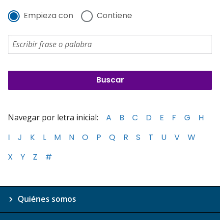
Empieza con
Contiene
Navegar por letra inicial:
A
B
C
D
E
F
G
H
I
J
K
L
M
N
O
P
Q
R
S
T
U
V
W
X
Y
Z
#
Quiénes somos