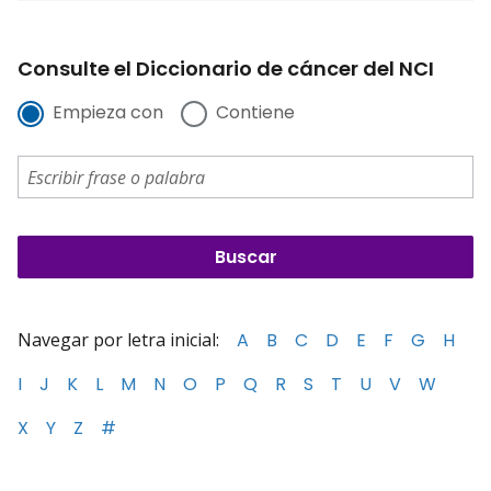
Consulte el Diccionario de cáncer del NCI
Empieza con
Contiene
Navegar por letra inicial:
A
B
C
D
E
F
G
H
I
J
K
L
M
N
O
P
Q
R
S
T
U
V
W
X
Y
Z
#