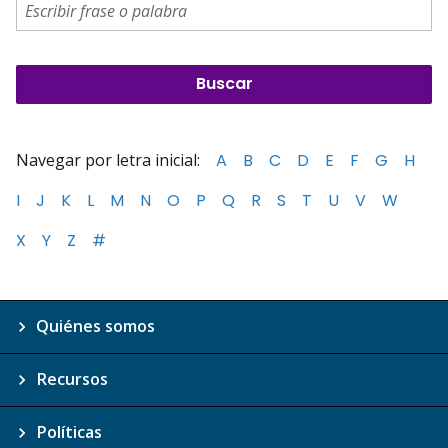
Navegar por letra inicial:
A
B
C
D
E
F
G
H
I
J
K
L
M
N
O
P
Q
R
S
T
U
V
W
X
Y
Z
#
Quiénes somos
Recursos
Políticas