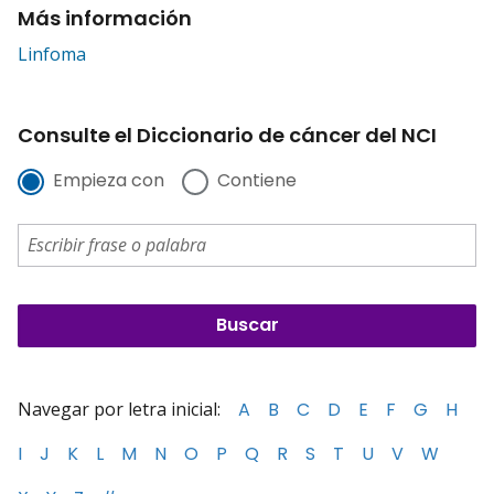
Más información
Linfoma
Consulte el Diccionario de cáncer del NCI
Empieza con
Contiene
Navegar por letra inicial:
A
B
C
D
E
F
G
H
I
J
K
L
M
N
O
P
Q
R
S
T
U
V
W