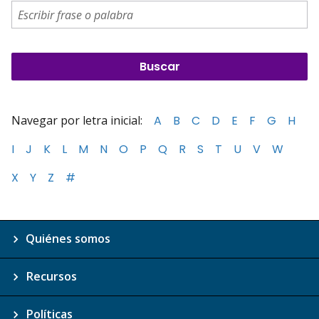
Navegar por letra inicial:
A
B
C
D
E
F
G
H
I
J
K
L
M
N
O
P
Q
R
S
T
U
V
W
X
Y
Z
#
Quiénes somos
Recursos
Políticas