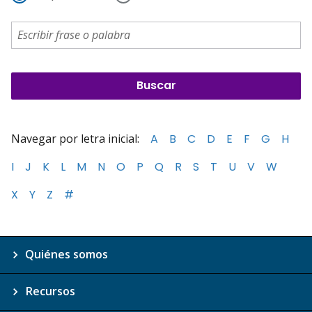
Navegar por letra inicial:
A
B
C
D
E
F
G
H
I
J
K
L
M
N
O
P
Q
R
S
T
U
V
W
X
Y
Z
#
Quiénes somos
Recursos