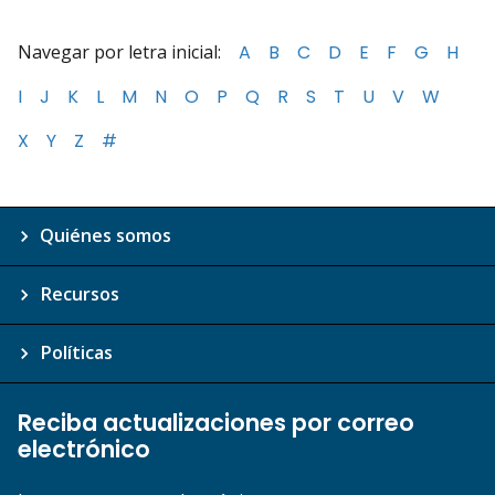
Navegar por letra inicial:
A
B
C
D
E
F
G
H
I
J
K
L
M
N
O
P
Q
R
S
T
U
V
W
X
Y
Z
#
Quiénes somos
Recursos
Políticas
Reciba actualizaciones por correo
electrónico