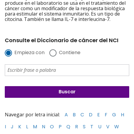
produce en el laboratorio se usa en el tratamiento del
cáncer como un modificador de la respuesta biológica
para estimular el sistema inmunitario. Es un tipo de
citocina. También se llama IL-7 e interleucina-7.
Consulte el Diccionario de cáncer del NCI
Empieza con
Contiene
Navegar por letra inicial:
A
B
C
D
E
F
G
H
I
J
K
L
M
N
O
P
Q
R
S
T
U
V
W