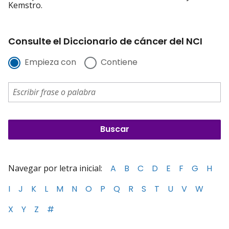
Kemstro.
Consulte el Diccionario de cáncer del NCI
Empieza con
Contiene
Navegar por letra inicial:
A
B
C
D
E
F
G
H
I
J
K
L
M
N
O
P
Q
R
S
T
U
V
W
X
Y
Z
#