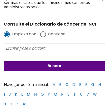
ser más eficaces que los mismos medicamentos
administrados solos.
Consulte el Diccionario de cáncer del NCI
Empieza con
Contiene
Navegar por letra inicial:
A
B
C
D
E
F
G
H
I
J
K
L
M
N
O
P
Q
R
S
T
U
V
W
X
Y
Z
#